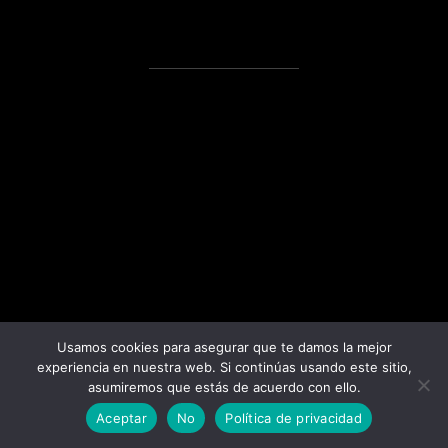
Llevamos a cabo proyectos integrales
en los que la estética y la funcionalidad
se combinan para crear espacios
personales y únicos.
Usamos cookies para asegurar que te damos la mejor
experiencia en nuestra web. Si continúas usando este sitio,
asumiremos que estás de acuerdo con ello.
Aceptar
No
Política de privacidad